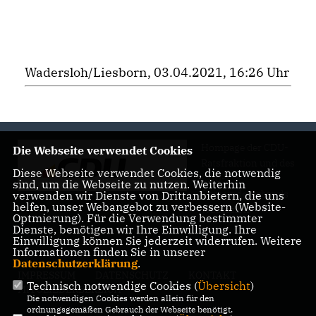
Wadersloh/Liesborn, 03.04.2021, 16:26 Uhr
Hompage der CDU-
Die Webseite verwendet Cookies
Ratsfraktion und des
Diese Webseite verwendet Cookies, die notwendig
CDU-
sind, um die Webseite zu nutzen. Weiterhin
Gemeindeverbands
verwenden wir Dienste von Drittanbietern, die uns
helfen, unser Webangebot zu verbessern (Website-
Wadersloh
Optmierung). Für die Verwendung bestimmter
Dienste, benötigen wir Ihre Einwilligung. Ihre
Einwilligung können Sie jederzeit widerrufen. Weitere
Informationen finden Sie in unserer
Datenschutzerklärung
.
IMPRESSUM
DATENSCHUTZ
KONTAKT
Technisch notwendige Cookies (
Übersicht
)
MITGLIEDERBEREICH
Die notwendigen Cookies werden allein für den
ordnungsgemäßen Gebrauch der Webseite benötigt.