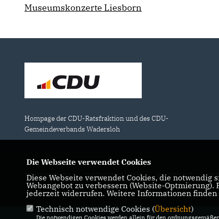
Museumskonzerte Liesborn
Hompage der CDU-Ratsfraktion und des CDU-
Gemeindeverbands Wadersloh
Die Webseite verwendet Cookies
IMPRESSUM
DATENSCHUTZ
KONTAKT
MI
Diese Webseite verwendet Cookies, die notwendig si
Webangebot zu verbessern (Website-Optmierung). Fü
jederzeit widerrufen. Weitere Informationen finden
Technisch notwendige Cookies (
Übersicht
)
Die notwendigen Cookies werden allein für den ordnungsgemäßen 