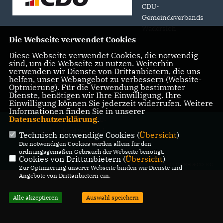
CDU-
Gemeindeverbands
Wadersloh
Die Webseite verwendet Cookies
Diese Webseite verwendet Cookies, die notwendig
sind, um die Webseite zu nutzen. Weiterhin
verwenden wir Dienste von Drittanbietern, die uns
IMPRESSUM
DATENSCHUTZ
KONTAKT
helfen, unser Webangebot zu verbessern (Website-
MITGLIEDERBEREICH
Optmierung). Für die Verwendung bestimmter
Dienste, benötigen wir Ihre Einwilligung. Ihre
Einwilligung können Sie jederzeit widerrufen. Weitere
Informationen finden Sie in unserer
Datenschutzerklärung
.
@2026 CDU-Ratsfraktion und CDU-
Gemeindeverband Wadersloh
Technisch notwendige Cookies (
Übersicht
)
Alle Rechte vorbehalten.
Die notwendigen Cookies werden allein für den
ordnungsgemäßen Gebrauch der Webseite benötigt.
Cookies von Drittanbietern (
Übersicht
)
REALISATION: SHARKNESS MEDIA GMBH & CO. KG
Zur Optimierung unserer Webseite binden wir Dienste und
Angebote von Drittanbietern ein.
Alle akzeptieren
Auswahl speichern