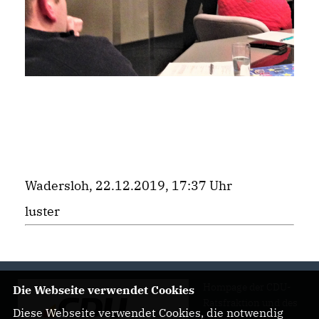
Wadersloh, 22.12.2019, 17:37 Uhr
luster
Hompage der CDU-
Die Webseite verwendet Cookies
Ratsfraktion und des
Diese Webseite verwendet Cookies, die notwendig
CDU-