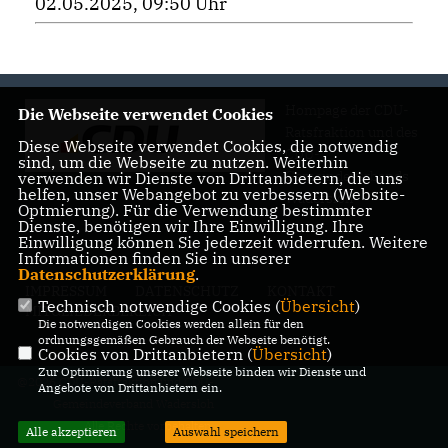
02.05.2025, 09:50 Uhr
Hompage der CDU-
Die Webseite verwendet Cookies
Ratsfraktion und des
Diese Webseite verwendet Cookies, die notwendig
CDU-
sind, um die Webseite zu nutzen. Weiterhin
Gemeindeverbands
verwenden wir Dienste von Drittanbietern, die uns
helfen, unser Webangebot zu verbessern (Website-
Wadersloh
Optmierung). Für die Verwendung bestimmter
Dienste, benötigen wir Ihre Einwilligung. Ihre
Einwilligung können Sie jederzeit widerrufen. Weitere
Informationen finden Sie in unserer
Datenschutzerklärung
.
IMPRESSUM
DATENSCHUTZ
KONTAKT
Technisch notwendige Cookies (
Übersicht
)
MITGLIEDERBEREICH
Die notwendigen Cookies werden allein für den
ordnungsgemäßen Gebrauch der Webseite benötigt.
Cookies von Drittanbietern (
Übersicht
)
Zur Optimierung unserer Webseite binden wir Dienste und
@2026 CDU-Ratsfraktion und CDU-
Angebote von Drittanbietern ein.
Gemeindeverband Wadersloh
Alle Rechte vorbehalten.
Alle akzeptieren
Auswahl speichern