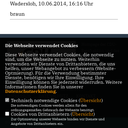
Wadersloh, 10.06.2014, 16:16 Uhr
braun
Hompage der CDU-
Die Webseite verwendet Cookies
Ratsfraktion und des
Diese Webseite verwendet Cookies, die notwendig
CDU-
sind, um die Webseite zu nutzen. Weiterhin
Gemeindeverbands
verwenden wir Dienste von Drittanbietern, die uns
helfen, unser Webangebot zu verbessern (Website-
Wadersloh
Optmierung). Für die Verwendung bestimmter
Dienste, benötigen wir Ihre Einwilligung. Ihre
Einwilligung können Sie jederzeit widerrufen. Weitere
Informationen finden Sie in unserer
Datenschutzerklärung
.
IMPRESSUM
DATENSCHUTZ
KONTAKT
Technisch notwendige Cookies (
Übersicht
)
MITGLIEDERBEREICH
Die notwendigen Cookies werden allein für den
ordnungsgemäßen Gebrauch der Webseite benötigt.
Cookies von Drittanbietern (
Übersicht
)
Zur Optimierung unserer Webseite binden wir Dienste und
@2026 CDU-Ratsfraktion und CDU-
Angebote von Drittanbietern ein.