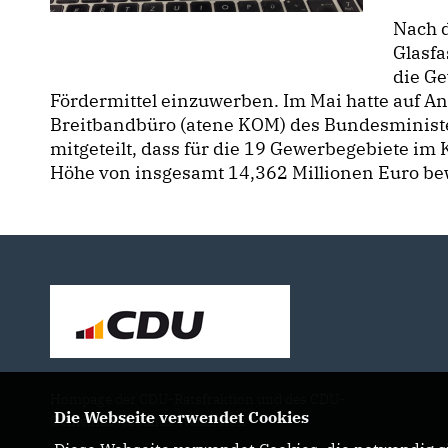
Nach 
Glasf
die G
Fördermittel einzuwerben. Im Mai hatte auf A
Breitbandbüro (atene KOM) des Bundesminister
mitgeteilt, dass für die 19 Gewerbegebiete im
Höhe von insgesamt 14,362 Millionen Euro bewi
Hompage der CDU-Ratsfraktion und des CDU-
Die Webseite verwendet Cookies
Gemeindeverbands Wadersloh