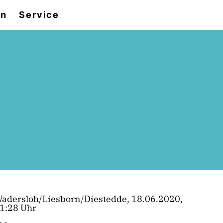
en
Service
adersloh/Liesborn/Diestedde, 18.06.2020,
1:28 Uhr