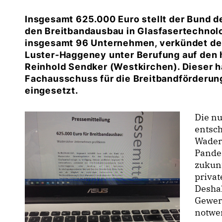
Insgesamt 625.000 Euro stellt der Bund 
den Breitbandausbau in Glasfasertechnolo
insgesamt 96 Unternehmen, verkündet de
Luster-Haggeney unter Berufung auf den
Reinhold Sendker (Westkirchen). Dieser ha
Fachausschuss für die Breitbandförderung
eingesetzt.
Die nu
entsch
Waders
Pandem
zukunf
privat
Deshal
Gewerb
notwen