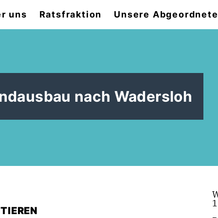
r uns
Ratsfraktion
Unsere Abgeordnet
bandausbau nach Wadersloh
W
1
TIEREN