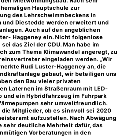
h den Mietwohnungsbau. Nach sehr
hemaligen Hauptschule zur
erung des Lehrschwimmbeckens in
rn und Diestedde werden erweitert und
anlagen. Auch auf den angeblichen
er- Haggeney ein. Nicht folgenlose
 sei das Ziel der CDU. Man habe im
sch zum Thema Klimawandel angeregt, zu
reinsvertreter eingeladen werden. „Wir
 merkte Rudi Luster-Haggeney an, die
dkraftanlage gebaut, wir beteiligen uns
ben den Bau vieler privaten
ten Laternen im Straßenraum mit LED-
o und ein Hybridfahrzeug im Fuhrpark
-Wärmepumpen sehr umweltfreundlich.
die Mitglieder, ob es sinnvoll sei 2020
meisteramt aufzustellen. Nach Abwägung
e sehr deutliche Mehrheit dafür, das
einmütigen Vorberatungen in den