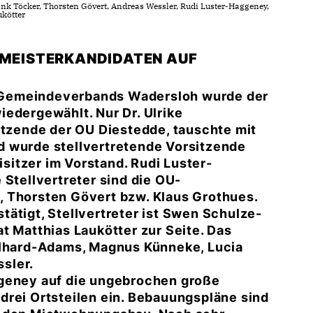
nk Töcker, Thorsten Gövert, Andreas Wessler, Rudi Luster-Haggeney,
ukötter
RMEISTERKANDIDATEN AUF
-Gemeindeverbands Wadersloh wurde der
edergewählt. Nur Dr. Ulrike
itzende der OU Diestedde, tauschte mit
d wurde stellvertretende Vorsitzende
itzer im Vorstand. Rudi Luster-
 Stellvertreter sind die OU-
, Thorsten Gövert bzw. Klaus Grothues.
ätigt, Stellvertreter ist Swen Schulze-
t Matthias Laukötter zur Seite. Das
ilhard-Adams, Magnus Künneke, Lucia
sler.
ggeney auf die ungebrochen große
drei Ortsteilen ein. Bebauungspläne sind