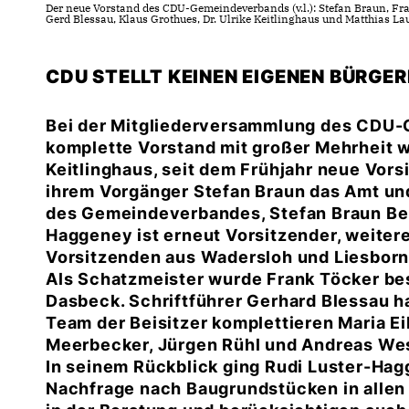
Der neue Vorstand des CDU-Gemeindeverbands (v.l.): Stefan Braun, Fra
Gerd Blessau, Klaus Grothues, Dr. Ulrike Keitlinghaus und Matthias La
CDU STELLT KEINEN EIGENEN BÜRGE
Bei der Mitgliederversammlung des CDU
komplette Vorstand mit großer Mehrheit wi
Keitlinghaus, seit dem Frühjahr neue Vors
ihrem Vorgänger Stefan Braun das Amt un
des Gemeindeverbandes, Stefan Braun Beis
Haggeney ist erneut Vorsitzender, weitere
Vorsitzenden aus Wadersloh und Liesborn
Als Schatzmeister wurde Frank Töcker best
Dasbeck. Schriftführer Gerhard Blessau ha
Team der Beisitzer komplettieren Maria E
Meerbecker, Jürgen Rühl und Andreas Wes
In seinem Rückblick ging Rudi Luster-Ha
Nachfrage nach Baugrundstücken in allen 