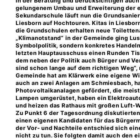
in der Beratung und berücksichtigen auc
gelungenem Umbau und Erweiterung der e
Sekundarschule läuft nun die Grundsani
Liesborn auf Hochtouren. Kitas in Liesbo
die Grundschulen erhalten neue Toiletten
Klimanotstand“ in der Gemeinde ging Lust
Symbolpolitik, sondern konkretes Handeln
letzten Hauptausschuss einen Runden Ti
dem neben der Politik auch Bürger und Ve
sind schon lange auf dem richtigen Weg“,
Gemeinde hat am Klärwerk eine eigene Win
auch an zwei Anlagen am Schmiesbach, ha
Photovoltaikanalagen gefördert, die meis
Lampen umgerüstet, haben ein Elektroaut
und heizen das Rathaus mit großen Luft
Zu Punkt 6 der Tagesordnung diskutierten 
einen eigenen Kandidaten für das Bürger
der Vor- und Nachteile entschied sich ein
nicht zu tun. Sie folgten damit auch den 