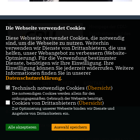
Hompage der CDU-
Die Webseite verwendet Cookies
Ratsfraktion und des
Diese Webseite verwendet Cookies, die notwendig
CDU-
sind, um die Webseite zu nutzen. Weiterhin
Gemeindeverbands
verwenden wir Dienste von Drittanbietern, die uns
helfen, unser Webangebot zu verbessern (Website-
Wadersloh
Optmierung). Für die Verwendung bestimmter
Dienste, benötigen wir Ihre Einwilligung. Ihre
Einwilligung können Sie jederzeit widerrufen. Weitere
Informationen finden Sie in unserer
Datenschutzerklärung
.
IMPRESSUM
DATENSCHUTZ
KONTAKT
Technisch notwendige Cookies (
Übersicht
)
MITGLIEDERBEREICH
Die notwendigen Cookies werden allein für den
ordnungsgemäßen Gebrauch der Webseite benötigt.
Cookies von Drittanbietern (
Übersicht
)
Zur Optimierung unserer Webseite binden wir Dienste und
@2026 CDU-Ratsfraktion und CDU-
Angebote von Drittanbietern ein.
Gemeindeverband Wadersloh
Alle Rechte vorbehalten.
Alle akzeptieren
Auswahl speichern
REALISATION: SHARKNESS MEDIA GMBH & CO. KG